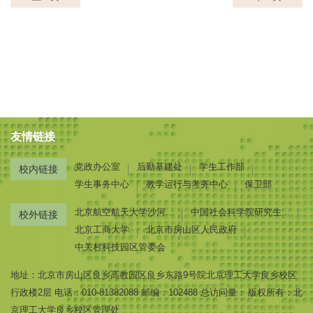
友情链接
党政办公室
后勤基建处
学生工作部
校内链接
学生事务中心
教学运行与考务中心
保卫部
北京航空航天大学沙河...
中国社会科学院研究生...
校外链接
北京工商大学
北京市房山区人民政府
中关村科技园区管委会
地址：北京市房山区良乡高教园区良乡东路9号院北京理工大学良乡校区
行政楼2层
电话：010-81382088
邮编：102488 总访问量：
版权所有：北
京理工大学良乡校区管理处